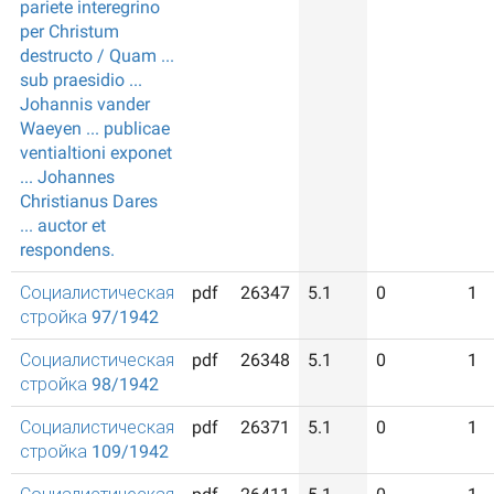
pariete interegrino
per Christum
destructo / Quam ...
sub praesidio ...
Johannis vander
Waeyen ... publicae
ventialtioni exponet
... Johannes
Christianus Dares
... auctor et
respondens.
Социалистическая
pdf
26347
5.1
0
1
стройка 97/1942
Социалистическая
pdf
26348
5.1
0
1
стройка 98/1942
Социалистическая
pdf
26371
5.1
0
1
стройка 109/1942