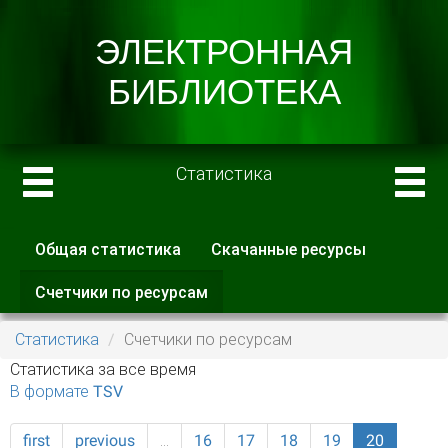
Статистика
Общая статистика
Скачанные ресурсы
Главные вкладки
Счетчики по ресурсам
(активная
вкладка)
Статистика
Счетчики по ресурсам
Статистика за все время
В формате TSV
first
previous
…
16
17
18
19
20