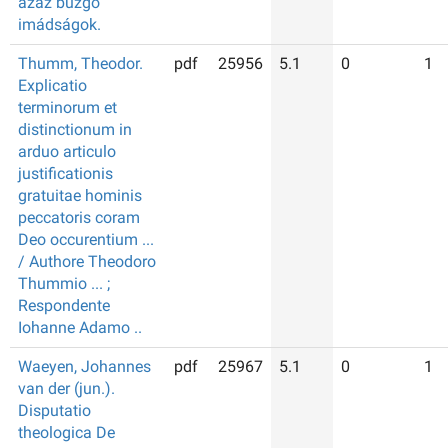
azaz buzgó
imádságok.
Thumm, Theodor.
pdf
25956
5.1
0
1
Explicatio
terminorum et
distinctionum in
arduo articulo
justificationis
gratuitae hominis
peccatoris coram
Deo occurentium ...
/ Authore Theodoro
Thummio ... ;
Respondente
Iohanne Adamo ..
Waeyen, Johannes
pdf
25967
5.1
0
1
van der (jun.).
Disputatio
theologica De