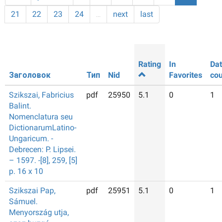
21
22
23
24
…
next
last
Rating
In
Da
Заголовок
Тип
Nid
Favorites
cou
Szikszai, Fabricius
pdf
25950
5.1
0
1
Balint.
Nomenclatura seu
DictionarumLatino-
Ungaricum. -
Debrecen: P. Lipsei.
– 1597. -[8], 259, [5]
p. 16 x 10
Szikszai Pap,
pdf
25951
5.1
0
1
Sámuel.
Menyország utja,