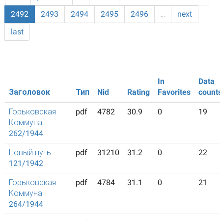
2492
2493
2494
2495
2496
…
next
last
In
Data
Заголовок
Тип
Nid
Rating
Favorites
count
Горьковская
pdf
4782
30.9
0
19
Коммуна
262/1944
Новый путь
pdf
31210
31.2
0
22
121/1942
Горьковская
pdf
4784
31.1
0
21
Коммуна
264/1944