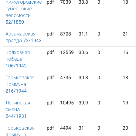
Нижегородские
pdf
7039
30.8
0
18
губернские
ведомости
52/1850
Арзамасская
pdf
8708
31.1
0
21
правда 72/1943
Колхозная
pdf
12559
30.6
0
16
победа
106/1942
Горьковская
pdf
4735
30.8
0
18
Коммуна
216/1944
Ленинская
pdf
10495
30.9
0
19
смена
244/1931
Горьковская
pdf
4494
31
0
20
Коммуна