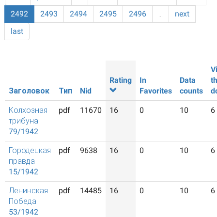
2492
2493
2494
2495
2496
…
next
last
V
Rating
In
Data
t
Заголовок
Тип
Nid
Favorites
counts
d
Колхозная
pdf
11670
16
0
10
6
трибуна
79/1942
Городецкая
pdf
9638
16
0
10
6
правда
15/1942
Ленинская
pdf
14485
16
0
10
6
Победа
53/1942