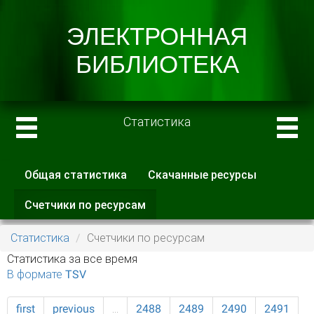
Статистика
Общая статистика
Скачанные ресурсы
Главные вкладки
Счетчики по ресурсам
(активная
вкладка)
Статистика
Счетчики по ресурсам
Статистика за все время
В формате TSV
first
previous
…
2488
2489
2490
2491