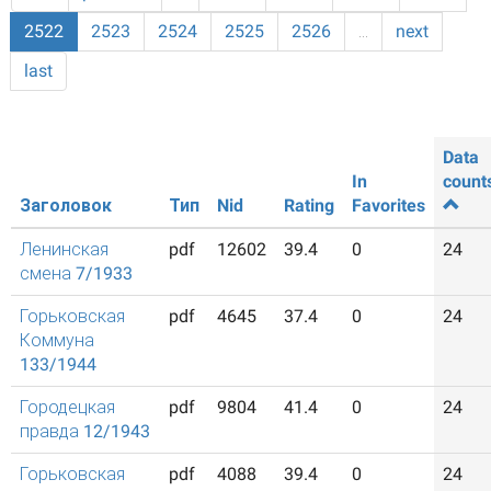
2522
2523
2524
2525
2526
…
next
last
Data
In
count
Заголовок
Тип
Nid
Rating
Favorites
Ленинская
pdf
12602
39.4
0
24
смена 7/1933
Горьковская
pdf
4645
37.4
0
24
Коммуна
133/1944
Городецкая
pdf
9804
41.4
0
24
правда 12/1943
Горьковская
pdf
4088
39.4
0
24