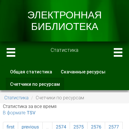
Статистика
Общая статистика
Скачанные ресурсы
Главные вкладки
Счетчики по ресурсам
(активная
вкладка)
Статистика
Счетчики по ресурсам
Статистика за все время
В формате TSV
first
previous
…
2574
2575
2576
2577