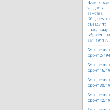
Нижегород
уездного
земства
Общеземск
съезду по
народному
образовани
авг. 1911 г.
Большевист
фронт 2/19
Большевист
фронт 16/1
Большевист
фронт 30/1
Большевист
фронт 42/1
Большевист