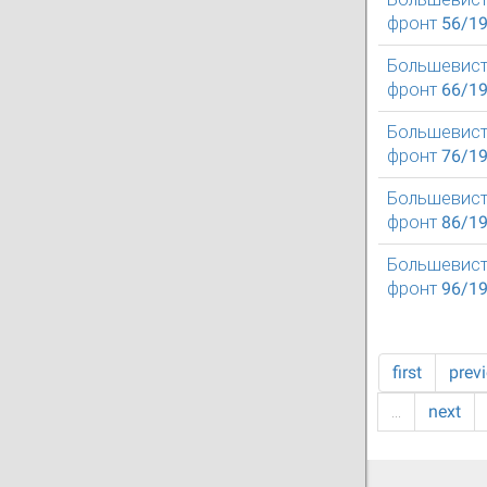
фронт 56/1
Большевист
фронт 66/1
Большевист
фронт 76/1
Большевист
фронт 86/1
Большевист
фронт 96/1
first
prev
…
next