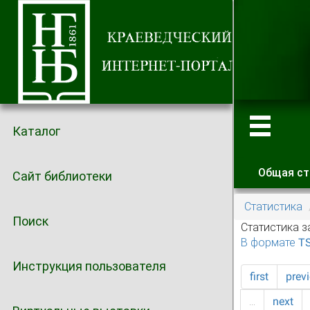
Каталог
Общая ст
Сайт библиотеки
Главные
Статистика
Поиск
Статистика з
В формате T
Инструкция пользователя
first
prev
…
next