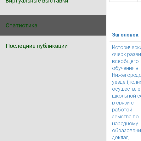
Виртуальные выставки
Статистика
Заголовок
Последние публикации
Историческ
очерк разви
всеобщего
обучения в
Нижегород
уезде (полн
осуществле
школьной с
в связи с
работой
земства по
народному
образовани
доклад