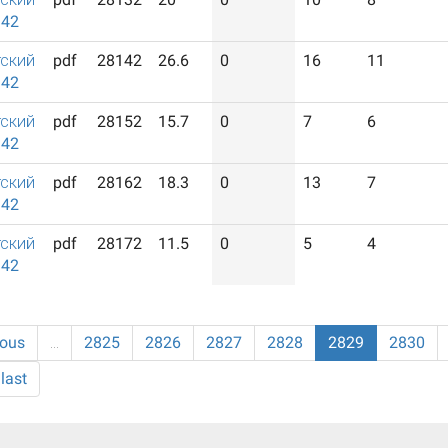
942
ский
pdf
28142
26.6
0
16
11
942
ский
pdf
28152
15.7
0
7
6
942
ский
pdf
28162
18.3
0
13
7
942
ский
pdf
28172
11.5
0
5
4
942
ious
…
2825
2826
2827
2828
2829
2830
last