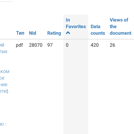
In
Views of
Favorites
Data
the
Тип
Nid
Rating
counts
document
ий
pdf
28070
97
0
420
26
тия
ском
ое
ние
ети)
ю :