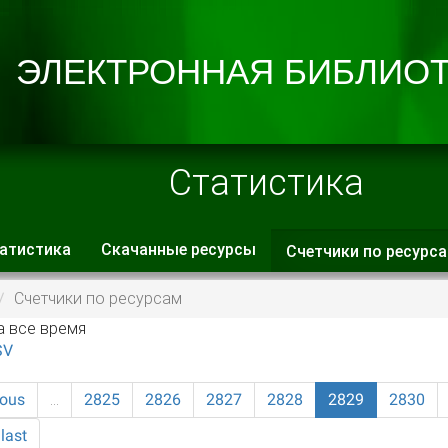
Статистика
атистика
Скачанные ресурсы
Счетчики по ресурс
 вкладки
Счетчики по ресурсам
а все время
SV
ious
…
2825
2826
2827
2828
2829
2830
last