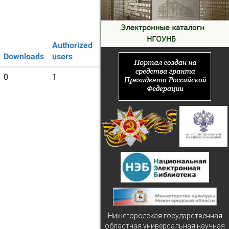
Authorized
Guest
Downloads
users
users
0
1
26
Нижегородская государственная
областная универсальная научная