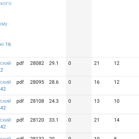
ского
ому
ю 16
ский
pdf
28082
29.1
0
21
12
42
ский
pdf
28095
28.6
0
16
12
942
ский
pdf
28108
24.3
0
13
10
942
ский
pdf
28120
33.1
0
21
14
942
ский
pdf
28132
20
0
10
8