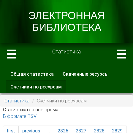
Статистика
Общая статистика
Скачанные ресурсы
Главные вкладки
Счетчики по ресурсам
(активная
вкладка)
Статистика
Счетчики по ресурсам
Статистика за все время
В формате TSV
first
previous
…
2826
2827
2828
2829