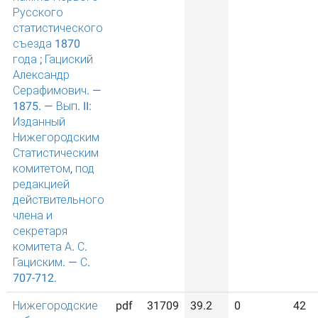
Русского
статистического
съезда 1870
года ; Гациский
Александр
Серафимович. —
1875. — Вып. II:
Изданный
Нижегородским
Статистическим
комитетом, под
редакцией
действительного
члена и
секретаря
комитета А. С.
Гациским. — С.
707-712.
Нижегородские
pdf
31709
39.2
0
42