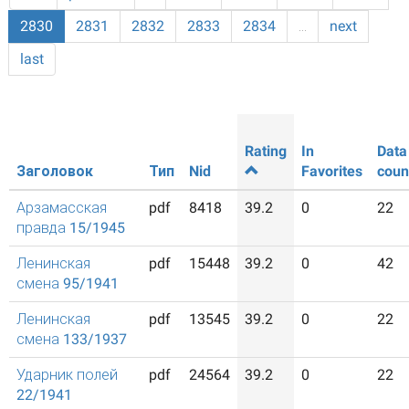
2830
2831
2832
2833
2834
…
next
last
Rating
In
Data
Заголовок
Тип
Nid
Favorites
coun
Арзамасская
pdf
8418
39.2
0
22
правда 15/1945
Ленинская
pdf
15448
39.2
0
42
смена 95/1941
Ленинская
pdf
13545
39.2
0
22
смена 133/1937
Ударник полей
pdf
24564
39.2
0
22
22/1941