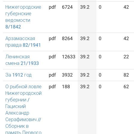
Нижегородские
pdf
6724
39.2
0
42
губернские
ведомости
8/1842
Арзамасская
pdf
8264
39.2
0
42
правда 82/1941
Ленинская
pdf
12633
39.2
0
22
смена 21/1933
За 1912 год
pdf
3932
39.2
0
82
О рыбной ловле
pdf
188
39.2
0
62
Нижегородской
губернии /
Гациский
Александр
Серафимович //
Сборник в
память Первого