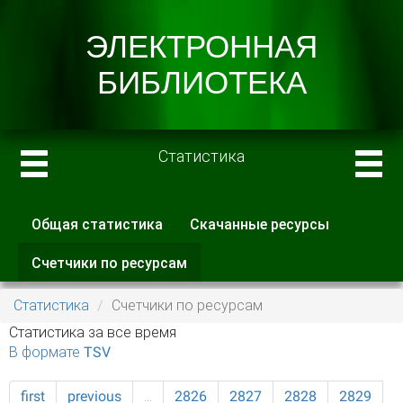
Статистика
Общая статистика
Скачанные ресурсы
Главные вкладки
Счетчики по ресурсам
(активная
вкладка)
Статистика
Счетчики по ресурсам
Статистика за все время
В формате TSV
first
previous
…
2826
2827
2828
2829