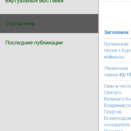
Виртуальные выставки
Статистика
Заголовок
Последние публикации
Грузинская
песня = Кур
маhнысы
Ленинская
смена 43/1
Гимн в чест
Святаго
Великаго Кн
Владимирск
Георгия
Всеволодов
основателя