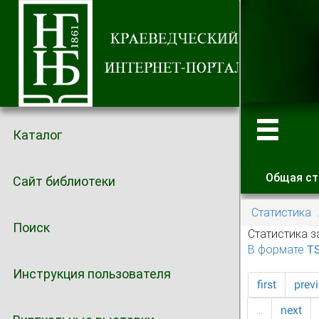
Каталог
Общая ст
Сайт библиотеки
Главные
Статистика
Поиск
Статистика з
В формате T
Инструкция пользователя
first
prev
…
next