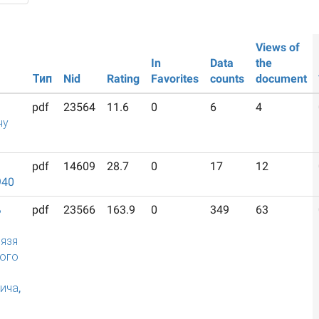
Views of
In
Data
the
Тип
Nid
Rating
Favorites
counts
document
pdf
23564
11.6
0
6
4
чу
pdf
14609
28.7
0
17
12
940
ь
pdf
23566
163.9
0
349
63
язя
ого
ича,