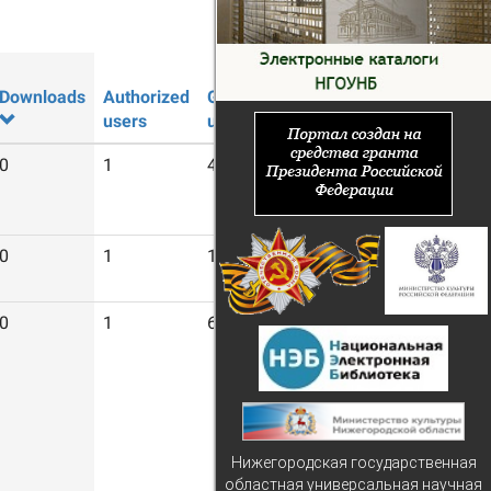
Downloads
Authorized
Guest
users
users
0
1
4
0
1
12
0
1
63
Нижегородская государственная
областная универсальная научная