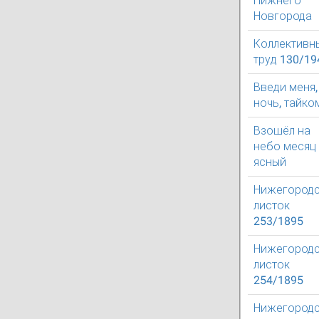
Нижнего
Новгорода
Коллективн
труд 130/19
Введи меня,
ночь, тайко
Взошёл на
небо месяц
ясный
Нижегород
листок
253/1895
Нижегород
листок
254/1895
Нижегород