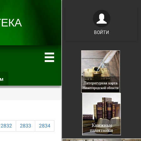
ВОЙТИ
ам
(активная
вкладка)
2832
2833
2834