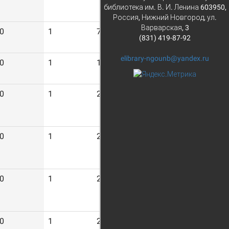
библиотека им. В. И. Ленина 603950,
Россия, Нижний Новгород, ул.
Варварская, 3
0
1
7
(831) 419-87-92
elibrary-ngounb@yandex.ru
0
1
15
0
1
24
0
1
26
0
1
23
0
1
26