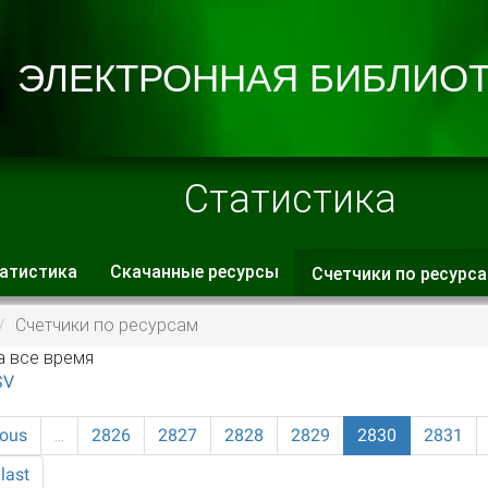
Статистика
атистика
Скачанные ресурсы
Счетчики по ресурс
 вкладки
Счетчики по ресурсам
а все время
SV
ious
…
2826
2827
2828
2829
2830
2831
last