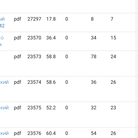
ый
pdf
27297
17.8
0
8
7
42
 о
pdf
23570
36.4
0
34
15
м
pdf
23573
58.8
0
78
24
ский
pdf
23574
58.6
0
36
26
ский
pdf
23575
52.2
0
32
23
ский
pdf
23576
60.4
0
54
26