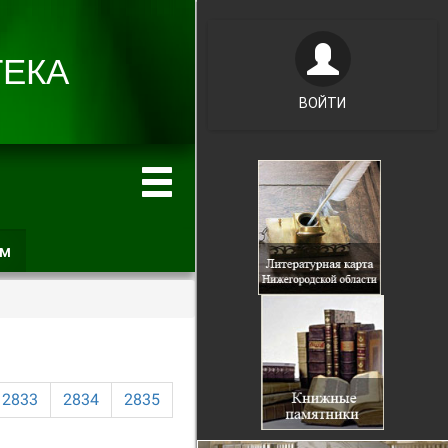
ВОЙТИ
ам
(активная
вкладка)
2833
2834
2835