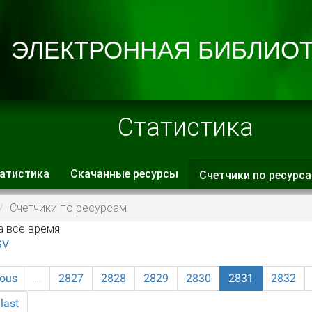
Статистика
атистика
Скачанные ресурсы
Счетчики по ресурс
 вкладки
Счетчики по ресурсам
а все время
SV
ious
…
2827
2828
2829
2830
2831
2832
last