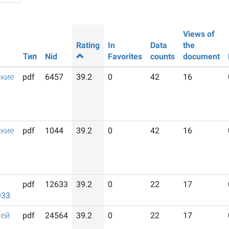
Views of
Rating
In
Data
the
Тип
Nid
Favorites
counts
document
ские
pdf
6457
39.2
0
42
16
ские
pdf
1044
39.2
0
42
16
pdf
12633
39.2
0
22
17
933
лей
pdf
24564
39.2
0
22
17