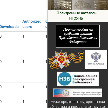
Authorized
Guest
Downloads
users
users
0
1
16
0
1
16
0
1
17
0
1
17
Нижегородская государственная
областная универсальная научная