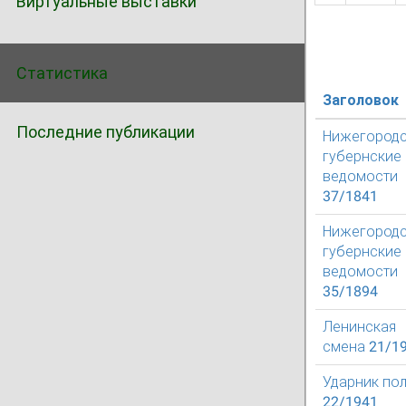
Виртуальные выставки
Статистика
Заголовок
Последние публикации
Нижегород
губернские
ведомости
37/1841
Нижегород
губернские
ведомости
35/1894
Ленинская
смена 21/1
Ударник по
22/1941