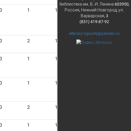
библиотека им. В. И. Ленина 603950,
0
1
12
Россия, Нижний Новгород, ул.
Варварская, 3
(831) 419-87-92
elibrary-ngounb@yandex.ru
0
2
14
0
1
17
0
1
15
0
2
14
0
1
17