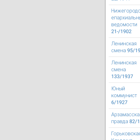
Нижегород
епархиальн
ведомости
21-/1902
Ленинская
смена 95/1
Ленинская
смена
133/1937
Юный
коммунист
6/1927
Арзамасска
правда 82/
Горьковска