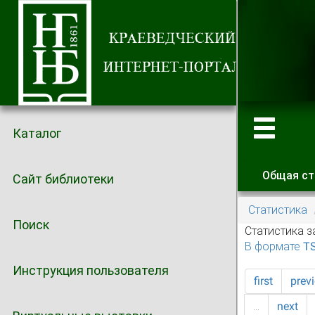
Каталог
Общая ст
Сайт библиотеки
Главные
Статистика
Поиск
Статистика з
В формате T
Инструкция пользователя
first
prev
…
next