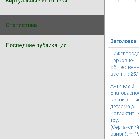
Виртуальные выставки
Статистика
Заголовок
Последние публикации
Нижегород
церковно-
обществен
вестник 25/
Антипов В.
Благодарно
воспитанни
детдома //
Коллективн
труд
(Сергачский
район). — 1