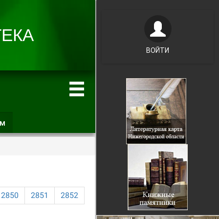
ВОЙТИ
ам
(активная
вкладка)
2850
2851
2852