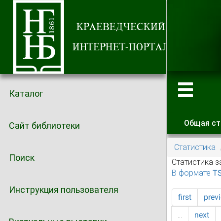
Каталог
Общая ст
Сайт библиотеки
Главные
Статистика
Поиск
Статистика з
В формате T
Инструкция пользователя
first
prev
…
next