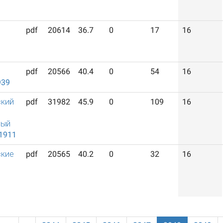
pdf
20614
36.7
0
17
16
pdf
20566
40.4
0
54
16
939
ский
pdf
31982
45.9
0
109
16
ный
1911
ские
pdf
20565
40.2
0
32
16