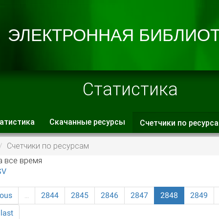
Статистика
атистика
Скачанные ресурсы
Счетчики по ресурс
 вкладки
Счетчики по ресурсам
а все время
SV
ious
…
2844
2845
2846
2847
2848
2849
last