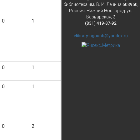
библиотека им. В. И. Ленина 603950,
Россия, Нижний Новгород, ул.
Варварская, 3
0
1
16
(831) 419-87-92
elibrary-ngounb@yandex.ru
0
1
16
0
1
16
0
2
15