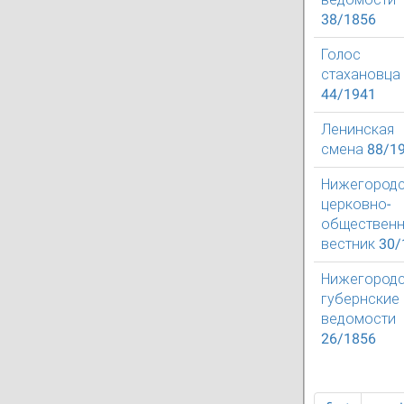
38/1856
Голос
стахановца
44/1941
Ленинская
смена 88/1
Нижегород
церковно-
обществен
вестник 30/
Нижегород
губернские
ведомости
26/1856