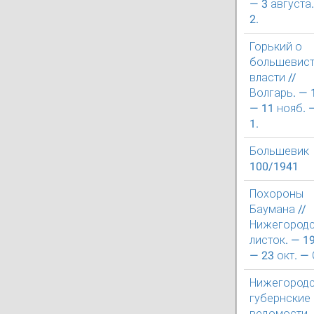
— 3 августа.
2.
Горький о
большевист
власти //
Волгарь. — 
— 11 нояб. —
1.
Большевик
100/1941
Похороны
Баумана //
Нижегород
листок. — 1
— 23 окт. — С
Нижегород
губернские
ведомости