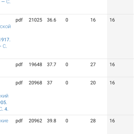
 — С.
pdf
21025
36.6
0
16
16
ской
1917.
 С.
pdf
19648
37.7
0
27
16
pdf
20968
37
0
20
16
ский
905.
. 4.
ские
pdf
20962
39.8
0
28
16