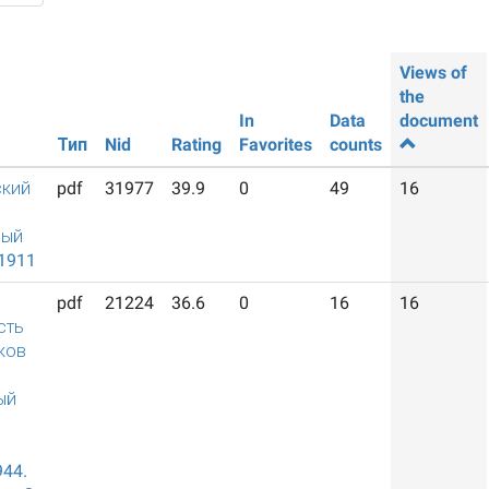
Views of
the
In
Data
document
Тип
Nid
Rating
Favorites
counts
ский
pdf
31977
39.9
0
49
16
ный
1911
pdf
21224
36.6
0
16
16
сть
ков
ый
944.