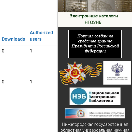
Authorized
Guest
Downloads
users
users
0
1
16
0
1
16
Нижегородская государственная
областная универсальная научная