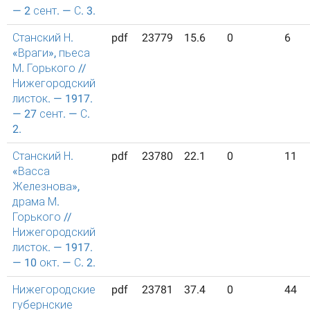
— 2 сент. — С. 3.
Станский Н.
pdf
23779
15.6
0
6
«Враги», пьеса
М. Горького //
Нижегородский
листок. — 1917.
— 27 сент. — С.
2.
Станский Н.
pdf
23780
22.1
0
11
«Васса
Железнова»,
драма М.
Горького //
Нижегородский
листок. — 1917.
— 10 окт. — С. 2.
Нижегородские
pdf
23781
37.4
0
44
губернские