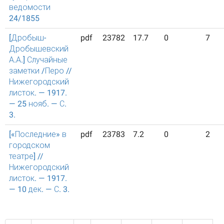
ведомости
24/1855
[Дробыш-
pdf
23782
17.7
0
7
Дробышевский
А.А.] Случайные
заметки /Перо //
Нижегородский
листок. — 1917.
— 25 нояб. — С.
3.
[«Последние» в
pdf
23783
7.2
0
2
городском
театре] //
Нижегородский
листок. — 1917.
— 10 дек. — С. 3.