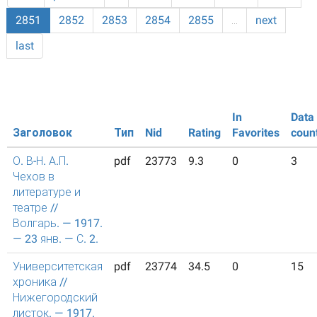
2851
2852
2853
2854
2855
…
next
last
In
Data
Заголовок
Тип
Nid
Rating
Favorites
coun
О. В-Н. А.П.
pdf
23773
9.3
0
3
Чехов в
литературе и
театре //
Волгарь. — 1917.
— 23 янв. — С. 2.
Университетская
pdf
23774
34.5
0
15
хроника //
Нижегородский
листок. — 1917.