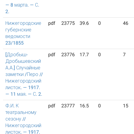
— 8 марта. — С.
2.
Нижегородские
pdf
23775
39.6
0
46
губернские
ведомости
23/1855
[Дробыш-
pdf
23776
17.7
0
7
Дробышевский
А.А.] Случайные
заметки /Перо //
Нижегородский
листок. — 1917.
— 11 мая. — С. 2.
Ф.И. К
pdf
23777
16.5
0
15
театральному
сезону //
Нижегородский
листок. — 1917.