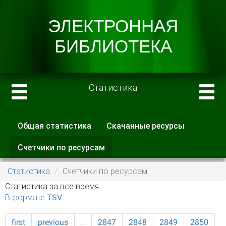
Статистика
Общая статистика
Скачанные ресурсы
Главные вкладки
Счетчики по ресурсам
(активная
вкладка)
Статистика
Счетчики по ресурсам
Статистика за все время
В формате TSV
first
previous
…
2847
2848
2849
2850