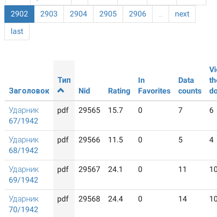
2902
2903
2904
2905
2906
…
next
last
Vi
Тип
In
Data
th
Заголовок
Nid
Rating
Favorites
counts
d
Ударник
pdf
29565
15.7
0
7
6
67/1942
Ударник
pdf
29566
11.5
0
5
4
68/1942
Ударник
pdf
29567
24.1
0
11
1
69/1942
Ударник
pdf
29568
24.4
0
14
1
70/1942