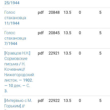
25/1944
Голос
pdf
20848
13.5
0
5
стахановца
11/1944
Голос
pdf
20845
13.5
0
5
стахановца
7/1944
[Кравцов Н.Н.]
pdf
22921
13.5
0
5
Сормовские
письма / Н.
Кочевник//
Нижегородский
листок. — 1902.
— 10 дек. — С.
3.
[Интервью с М.
pdf
22922
13.5
0
5
Горьким] //