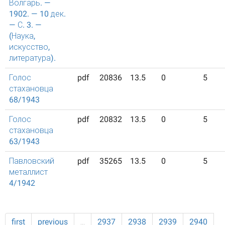
Волгарь. —
1902. — 10 дек.
— С. 3. —
(Наука,
искусство,
литература).
Голос
pdf
20836
13.5
0
5
стахановца
68/1943
Голос
pdf
20832
13.5
0
5
стахановца
63/1943
Павловский
pdf
35265
13.5
0
5
металлист
4/1942
first
previous
…
2937
2938
2939
2940