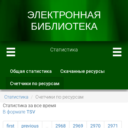
Статистика
Общая статистика
Скачанные ресурсы
Главные вкладки
Счетчики по ресурсам
(активная
вкладка)
Статистика
Счетчики по ресурсам
Статистика за все время
В формате TSV
first
previous
…
2968
2969
2970
2971