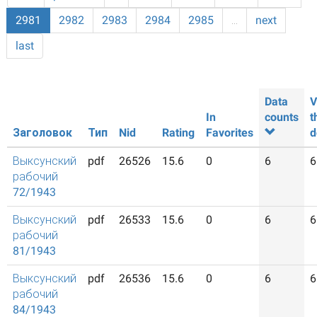
2981
2982
2983
2984
2985
…
next
last
Data
V
In
counts
t
Заголовок
Тип
Nid
Rating
Favorites
d
Выксунский
pdf
26526
15.6
0
6
6
рабочий
72/1943
Выксунский
pdf
26533
15.6
0
6
6
рабочий
81/1943
Выксунский
pdf
26536
15.6
0
6
6
рабочий
84/1943