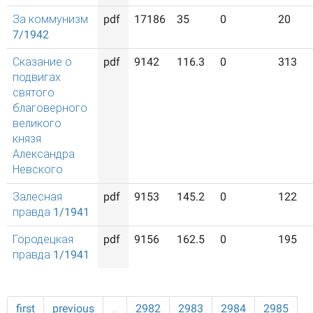
За коммунизм
pdf
17186
35
0
20
7/1942
Сказание о
pdf
9142
116.3
0
313
подвигах
святого
благоверного
великого
князя
Александра
Невского
Залесная
pdf
9153
145.2
0
122
правда 1/1941
Городецкая
pdf
9156
162.5
0
195
правда 1/1941
first
previous
…
2982
2983
2984
2985