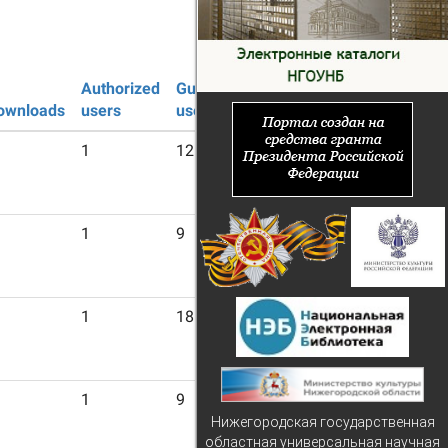
Authorized
Guest
ownloads
users
users
1
12
1
9
1
18
1
9
Нижегородская государственная
областная универсальная научная