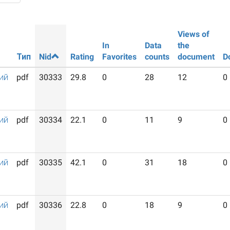
Views of
In
Data
the
Тип
Nid
Rating
Favorites
counts
document
D
ий
pdf
30333
29.8
0
28
12
0
ий
pdf
30334
22.1
0
11
9
0
ий
pdf
30335
42.1
0
31
18
0
ий
pdf
30336
22.8
0
18
9
0