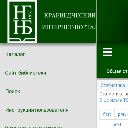
Каталог
Общая ст
Сайт библиотеки
Главные
Статистика
Поиск
Статистика з
В формате T
Инструкция пользователя
first
prev
…
next