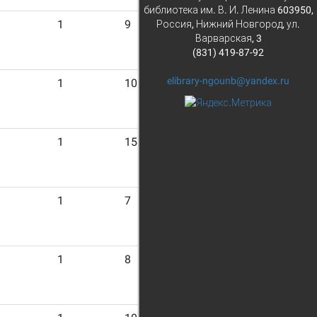
библиотека им. В. И. Ленина 603950,
1
9
Россия, Нижний Новгород, ул.
Варварская, 3
(831) 419-87-92
elibrary-ngounb@yandex.ru
1
10
1
15
1
7
1
8