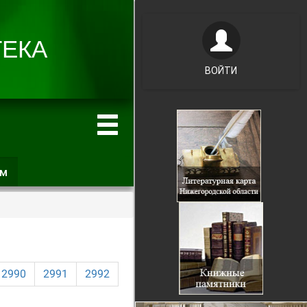
ВОЙТИ
ам
(активная
вкладка)
2990
2991
2992