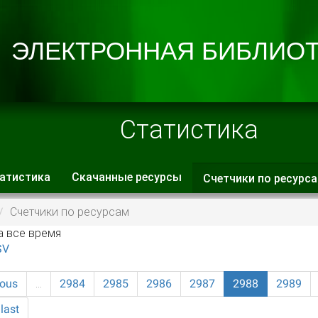
Статистика
атистика
Скачанные ресурсы
Счетчики по ресурс
 вкладки
Счетчики по ресурсам
а все время
SV
ious
…
2984
2985
2986
2987
2988
2989
last