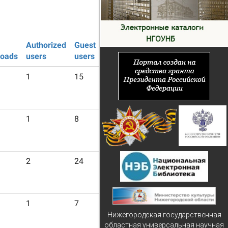
Authorized
Guest
oads
users
users
1
15
1
8
2
24
1
7
Нижегородская государственная
областная универсальная научная