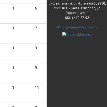
библиотека им. В. И. Ленина 603950,
1
6
Россия, Нижний Новгород, ул.
Варварская, 3
(831) 419-87-92
elibrary-ngounb@yandex.ru
1
7
1
9
1
9
1
11