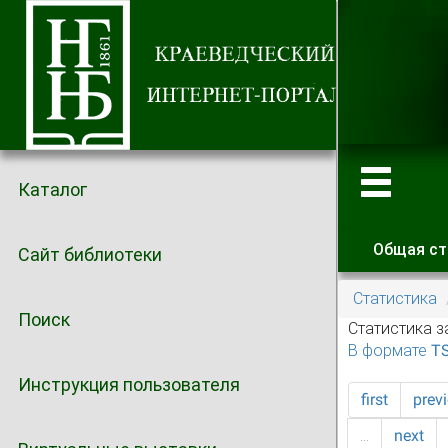
Каталог
Общая ст
Сайт библиотеки
Главные
Статистика
Поиск
Статистика з
В формате T
Инструкция пользователя
first
prev
…
next