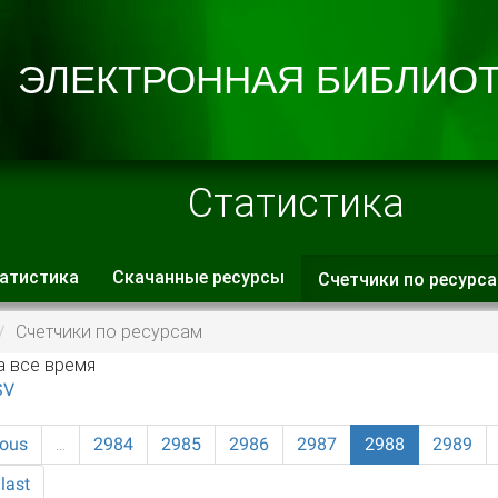
Статистика
атистика
Скачанные ресурсы
Счетчики по ресурс
 вкладки
Счетчики по ресурсам
а все время
SV
ious
…
2984
2985
2986
2987
2988
2989
last