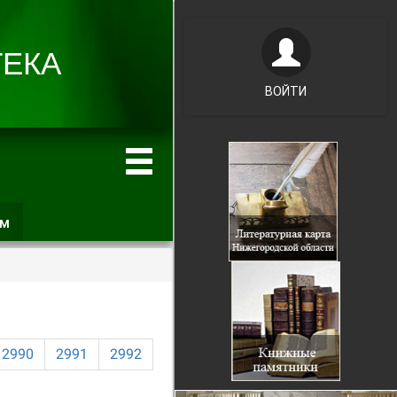
ВОЙТИ
ам
(активная
вкладка)
2990
2991
2992