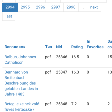
2994
2995
2996
2997
2998
…
next
last
In
Da
Заголовок
Тип
Nid
Rating
Favorites
co
Balbus, Johannes.
pdf
25846
16.5
0
15
Catholicon
Bernhard von
pdf
25847
16.3
0
13
Breitenbach.
Beschreibung des
gelobten Landes in
Jahre 1483
Beteg lelkelnek való
pdf
25848
7.2
0
2
füves kertecske /