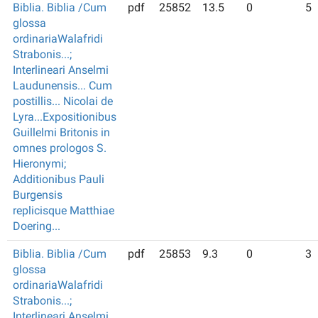
Biblia. Biblia /Cum
pdf
25852
13.5
0
5
glossa
ordinariaWalafridi
Strabonis...;
Interlineari Anselmi
Laudunensis... Cum
postillis... Nicolai de
Lyra...Expositionibus
Guillelmi Britonis in
omnes prologos S.
Hieronymi;
Additionibus Pauli
Burgensis
replicisque Matthiae
Doering...
Biblia. Biblia /Cum
pdf
25853
9.3
0
3
glossa
ordinariaWalafridi
Strabonis...;
Interlineari Anselmi