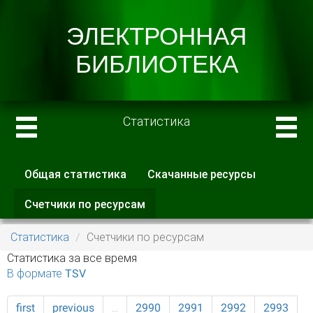
Статистика
Общая статистика
Скачанные ресурсы
Главные вкладки
Счетчики по ресурсам
(активная
вкладка)
Статистика
Счетчики по ресурсам
Статистика за все время
В формате TSV
first
previous
…
2990
2991
2992
2993