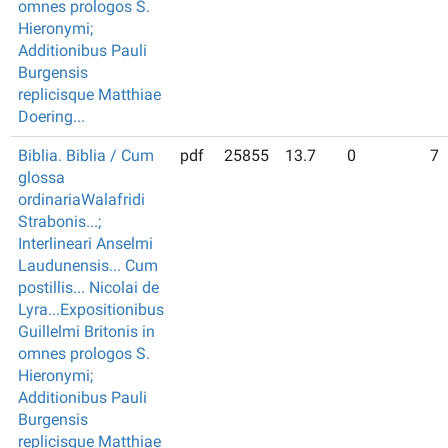
omnes prologos S.
Hieronymi;
Additionibus Pauli
Burgensis
replicisque Matthiae
Doering...
Biblia. Biblia / Cum
pdf
25855
13.7
0
7
glossa
ordinariaWalafridi
Strabonis...;
Interlineari Anselmi
Laudunensis... Cum
postillis... Nicolai de
Lyra...Expositionibus
Guillelmi Britonis in
omnes prologos S.
Hieronymi;
Additionibus Pauli
Burgensis
replicisque Matthiae