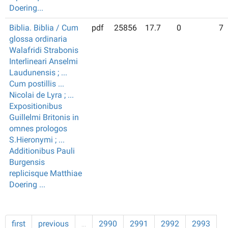
Doering...
Biblia. Biblia / Cum
pdf
25856
17.7
0
7
glossa ordinaria
Walafridi Strabonis
Interlineari Anselmi
Laudunensis ; ...
Cum postillis ...
Nicolai de Lyra ; ...
Expositionibus
Guillelmi Britonis in
omnes prologos
S.Hieronymi ; ...
Additionibus Pauli
Burgensis
replicisque Matthiae
Doering ...
first
previous
…
2990
2991
2992
2993