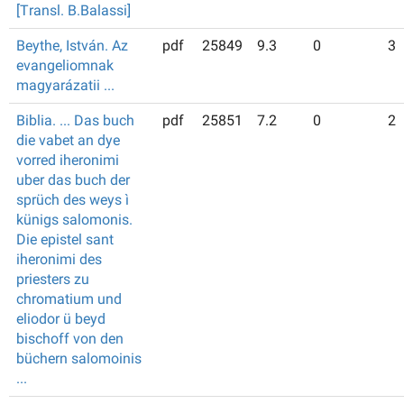
[Transl. B.Balassi]
Beythe, István. Az
pdf
25849
9.3
0
3
evangeliomnak
magyarázatii ...
Biblia. ... Das buch
pdf
25851
7.2
0
2
die vabet an dye
vorred iheronimi
uber das buch der
sprüch des weys ì
künigs salomonis.
Die epistel sant
iheronimi des
priesters zu
chromatium und
eliodor ü beyd
bischoff von den
büchern salomoinis
...