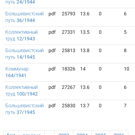
путь 24/1944
Большевистский
pdf
25793
13.6
0
6
путь 36/1944
Коллективный
pdf
27331
13.5
0
5
труд 12/1943
Большевистский
pdf
25813
13.8
0
8
путь 14/1945
Коммунар
pdf
18326
14
0
10
164/1941
Коллективный
pdf
27267
13.6
0
6
труд 100/1942
Большевистский
pdf
25830
13.7
0
7
путь 37/1945