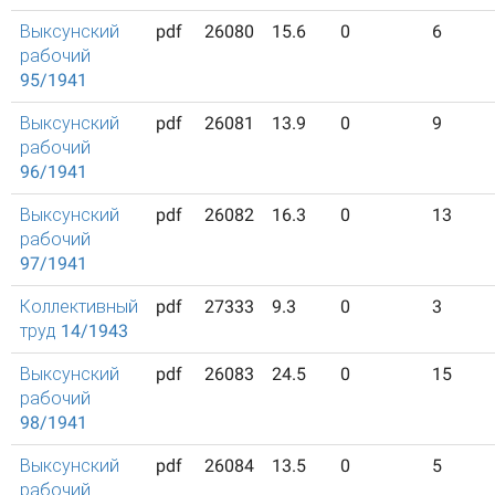
Выксунский
pdf
26080
15.6
0
6
рабочий
95/1941
Выксунский
pdf
26081
13.9
0
9
рабочий
96/1941
Выксунский
pdf
26082
16.3
0
13
рабочий
97/1941
Коллективный
pdf
27333
9.3
0
3
труд 14/1943
Выксунский
pdf
26083
24.5
0
15
рабочий
98/1941
Выксунский
pdf
26084
13.5
0
5
рабочий