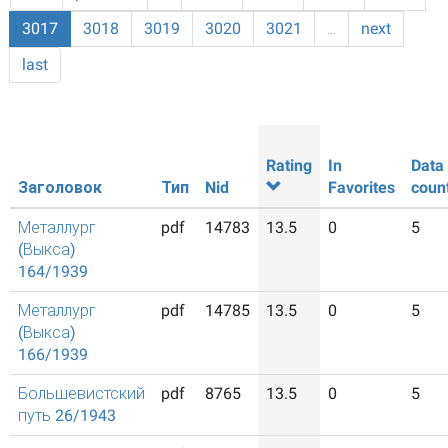
3017
3018
3019
3020
3021
…
next
last
Rating
In
Data
Заголовок
Тип
Nid
Favorites
coun
Металлург
pdf
14783
13.5
0
5
(Выкса)
164/1939
Металлург
pdf
14785
13.5
0
5
(Выкса)
166/1939
Большевистский
pdf
8765
13.5
0
5
путь 26/1943