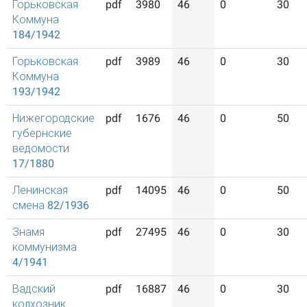
Горьковская
pdf
3980
46
0
30
Коммуна
184/1942
Горьковская
pdf
3989
46
0
30
Коммуна
193/1942
Нижегородские
pdf
1676
46
0
50
губернские
ведомости
17/1880
Ленинская
pdf
14095
46
0
50
смена 82/1936
Знамя
pdf
27495
46
0
30
коммунизма
4/1941
Вадский
pdf
16887
46
0
30
колхозник