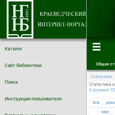
Каталог
Общая ст
Сайт библиотеки
Главные
Статистика
Поиск
Статистика з
В формате T
Инструкция пользователя
first
prev
…
next