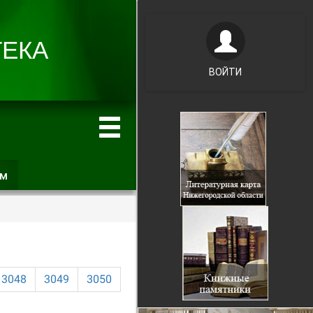
ВОЙТИ
ам
(активная
вкладка)
3048
3049
3050