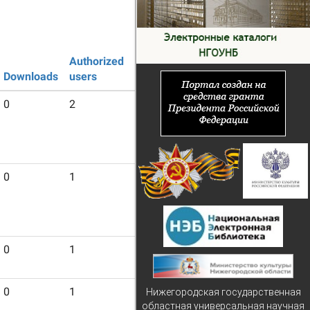
Authorized
Guest
Downloads
users
users
0
2
14
0
1
30
0
1
21
0
1
20
Нижегородская государственная
областная универсальная научная