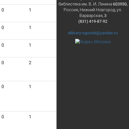
библиотека им. В. И. Ленина 603950,
0
1
19
Россия, Нижний Новгород, ул.
Варварская, 3
(831) 419-87-92
0
1
27
elibrary-ngounb@yandex.ru
0
1
28
0
2
12
0
1
16
0
1
50