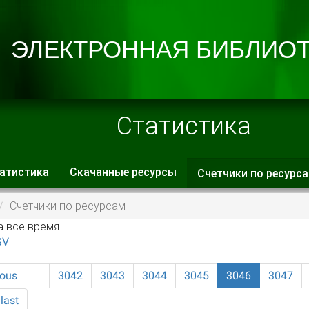
Статистика
атистика
Скачанные ресурсы
Счетчики по ресурс
 вкладки
Счетчики по ресурсам
а все время
SV
ious
…
3042
3043
3044
3045
3046
3047
last