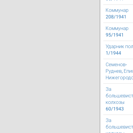
Коммунар
208/1941
Коммунар
95/1941
Ударник по
1/1944
Семенов-
Руднев, Епи
Нижегород
За
большевист
колхозы
60/1943
За
большевист