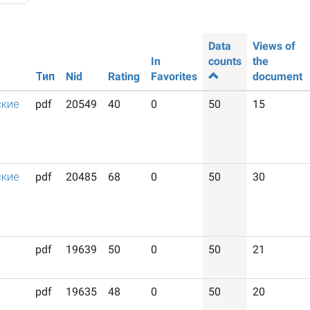
Data
Views of
In
counts
the
Тип
Nid
Rating
Favorites
document
ские
pdf
20549
40
0
50
15
ские
pdf
20485
68
0
50
30
pdf
19639
50
0
50
21
pdf
19635
48
0
50
20