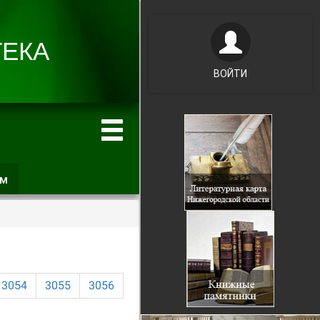
ВОЙТИ
ам
(активная
вкладка)
3054
3055
3056