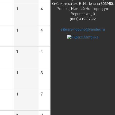
библиотека им. В. И. Ленина 603950,
1
4
Россия, Нижний Новгород, ул.
Варварская, 3
(831) 419-87-92
elibrary-ngounb@yandex.ru
1
4
1
4
1
3
1
7