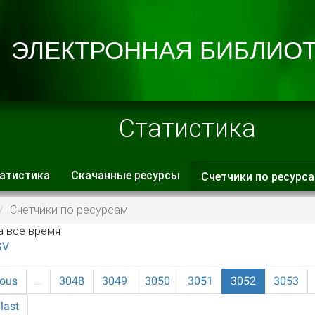
Статистика
атистика
Скачанные ресурсы
Счетчики по ресурс
 вкладки
Счетчики по ресурсам
а все время
SV
ious
…
3048
3049
3050
3051
3052
3053
last