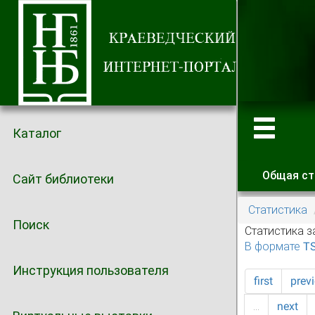
Каталог
Общая ст
Сайт библиотеки
Главные
Статистика
Поиск
Статистика з
В формате T
Инструкция пользователя
first
prev
…
next