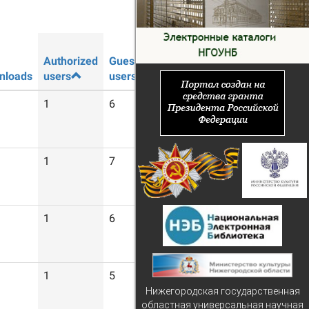
Authorized
Guest
nloads
users
users
1
6
1
7
1
6
1
5
Нижегородская государственная
областная универсальная научная