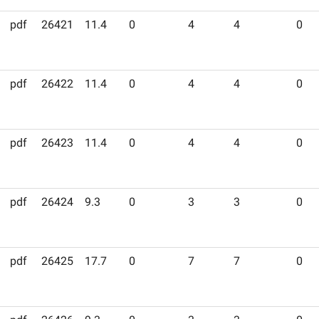
pdf
26421
11.4
0
4
4
0
pdf
26422
11.4
0
4
4
0
pdf
26423
11.4
0
4
4
0
pdf
26424
9.3
0
3
3
0
pdf
26425
17.7
0
7
7
0