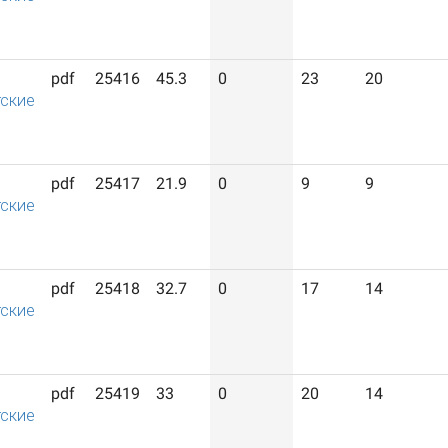
pdf
25416
45.3
0
23
20
ские
pdf
25417
21.9
0
9
9
ские
pdf
25418
32.7
0
17
14
ские
pdf
25419
33
0
20
14
ские