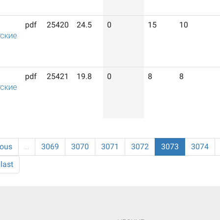
pdf
25420
24.5
0
15
10
ские
pdf
25421
19.8
0
8
8
ские
ious
…
3069
3070
3071
3072
3073
3074
last