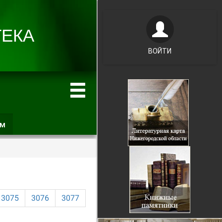
ВОЙТИ
ам
(активная
вкладка)
3075
3076
3077