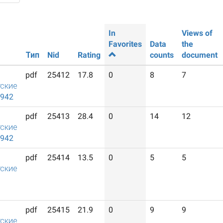
In
Views of
Favorites
Data
the
Тип
Nid
Rating
counts
document
pdf
25412
17.8
0
8
7
ские
1942
pdf
25413
28.4
0
14
12
ские
1942
pdf
25414
13.5
0
5
5
ские
pdf
25415
21.9
0
9
9
ские