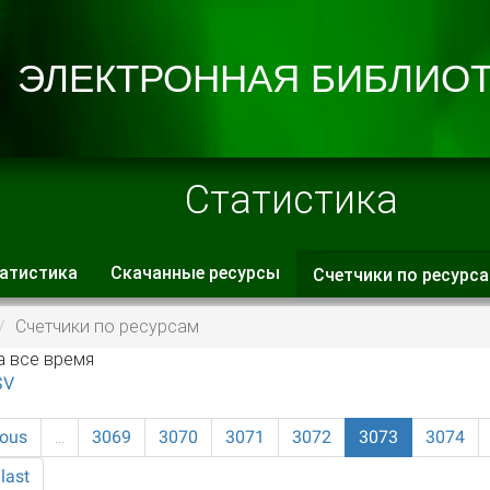
Статистика
атистика
Скачанные ресурсы
Счетчики по ресурс
 вкладки
Счетчики по ресурсам
а все время
SV
ious
…
3069
3070
3071
3072
3073
3074
last