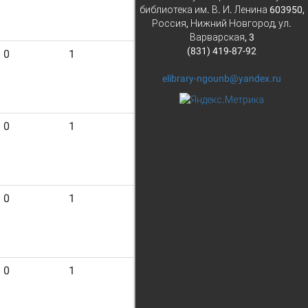
библиотека им. В. И. Ленина 603950,
Россия, Нижний Новгород, ул.
Варварская, 3
(831) 419-87-92
0
1
20
elibrary-ngounb@yandex.ru
0
1
9
0
1
14
0
1
14