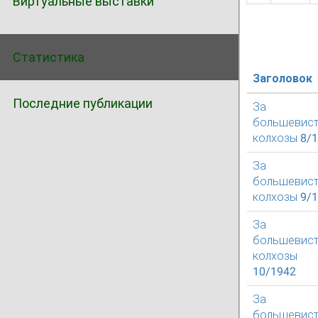
Виртуальные выставки
Статистика
Заголовок
Последние публикации
За
большевист
колхозы 8/
За
большевист
колхозы 9/
За
большевист
колхозы
10/1942
За
большевист