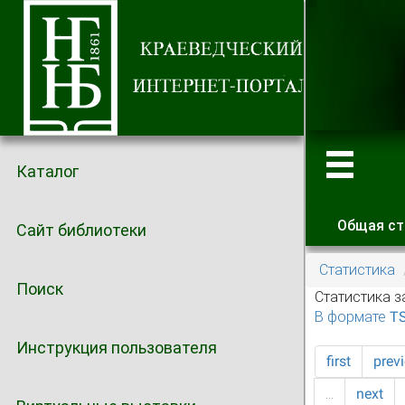
Каталог
Общая ст
Сайт библиотеки
Главные
Статистика
Поиск
Статистика з
В формате T
Инструкция пользователя
first
prev
…
next