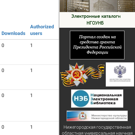
Authorized
Guest
Downloads
users
users
0
1
7
0
1
12
0
1
5
0
1
9
Нижегородская государственная
областная универсальная научная