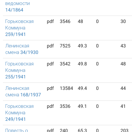
ведомости
14/1864
Горьковская
pdf
3546
48
0
30
Коммуна
259/1941
Ленинская
pdf
7525
49.3
0
43
смена 34/1930
Горьковская
pdf
3542
49.8
0
48
Коммуна
255/1941
Ленинская
pdf
13584
49.4
0
44
смена 168/1937
Горьковская
pdf
3536
49.1
0
41
Коммуна
249/1941
Повесть о
pdf
240
65.3
0
203