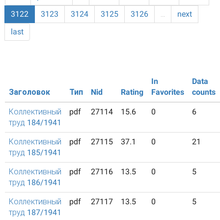
3122
3123
3124
3125
3126
…
next
last
In
Data
Заголовок
Тип
Nid
Rating
Favorites
counts
Коллективный
pdf
27114
15.6
0
6
труд 184/1941
Коллективный
pdf
27115
37.1
0
21
труд 185/1941
Коллективный
pdf
27116
13.5
0
5
труд 186/1941
Коллективный
pdf
27117
13.5
0
5
труд 187/1941