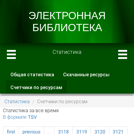
Статистика
Общая статистика
Скачанные ресурсы
Главные вкладки
Счетчики по ресурсам
(активная
вкладка)
Статистика
Счетчики по ресурсам
Статистика за все время
В формате TSV
first
previous
…
3118
3119
3120
3121