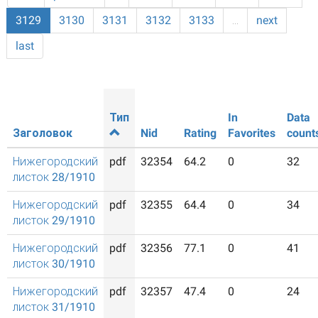
3129
3130
3131
3132
3133
…
next
last
Тип
In
Data
Заголовок
Nid
Rating
Favorites
count
Нижегородский
pdf
32354
64.2
0
32
листок 28/1910
Нижегородский
pdf
32355
64.4
0
34
листок 29/1910
Нижегородский
pdf
32356
77.1
0
41
листок 30/1910
Нижегородский
pdf
32357
47.4
0
24
листок 31/1910