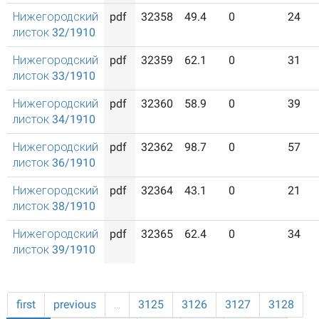
Нижегородский
pdf
32358
49.4
0
24
листок 32/1910
Нижегородский
pdf
32359
62.1
0
31
листок 33/1910
Нижегородский
pdf
32360
58.9
0
39
листок 34/1910
Нижегородский
pdf
32362
98.7
0
57
листок 36/1910
Нижегородский
pdf
32364
43.1
0
21
листок 38/1910
Нижегородский
pdf
32365
62.4
0
34
листок 39/1910
first
previous
…
3125
3126
3127
3128