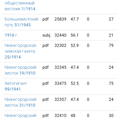
общественный
вестник 1/1914
Большевистский
pdf
25839
47.7
0
27
путь 51/1945
1916 г.
subj
32440
56.1
0
21
Нижегородская
pdf
32302
52.9
0
79
земская газета
25/1914
Нижегородский
pdf
32345
47.4
0
24
листок 19/1910
Автогигант
pdf
33475
52.5
0
75
99/1941
Нижегородский
pdf
32357
47.4
0
24
листок 31/1910
Нижегородский
pdf
32410
48
0
30