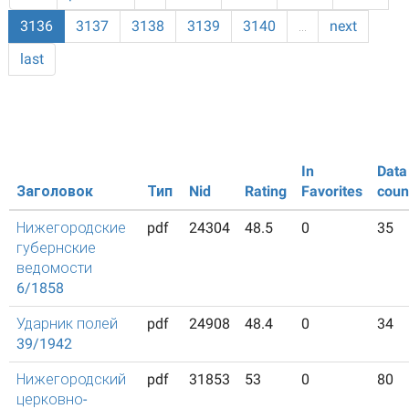
3136
3137
3138
3139
3140
…
next
last
In
Data
Заголовок
Тип
Nid
Rating
Favorites
coun
Нижегородские
pdf
24304
48.5
0
35
губернские
ведомости
6/1858
Ударник полей
pdf
24908
48.4
0
34
39/1942
Нижегородский
pdf
31853
53
0
80
церковно-