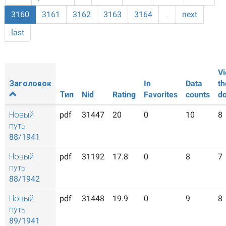
3160
3161
3162
3163
3164
…
next
last
Vi
Заголовок
In
Data
th
Тип
Nid
Rating
Favorites
counts
d
Новый
pdf
31447
20
0
10
8
путь
88/1941
Новый
pdf
31192
17.8
0
8
7
путь
88/1942
Новый
pdf
31448
19.9
0
9
8
путь
89/1941