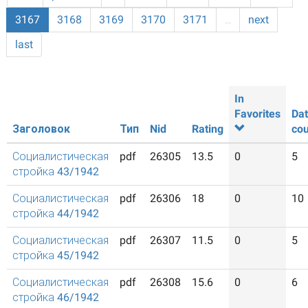
3167
3168
3169
3170
3171
…
next
last
In
Favorites
Da
Заголовок
Тип
Nid
Rating
cou
Социалистическая
pdf
26305
13.5
0
5
стройка 43/1942
Социалистическая
pdf
26306
18
0
10
стройка 44/1942
Социалистическая
pdf
26307
11.5
0
5
стройка 45/1942
Социалистическая
pdf
26308
15.6
0
6
стройка 46/1942