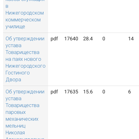
в
Нижегородском
коммерческом
училище
Об утверждении
pdf
17640
28.4
0
14
устава
Товарищества
на паях нового
Нижегородского
Гостиного
Двора
Об утверждении
pdf
17635
15.6
0
6
устава
Товарищества
паровых
механических
мельниц
Николая