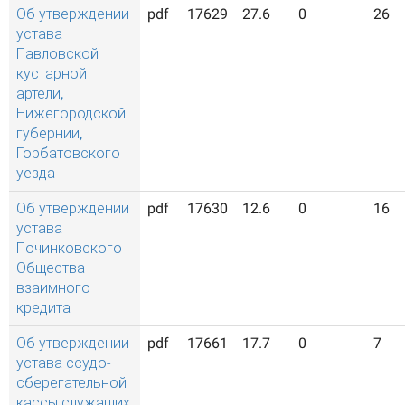
Об утверждении
pdf
17629
27.6
0
26
устава
Павловской
кустарной
артели,
Нижегородской
губернии,
Горбатовского
уезда
Об утверждении
pdf
17630
12.6
0
16
устава
Починковского
Общества
взаимного
кредита
Об утверждении
pdf
17661
17.7
0
7
устава ссудо-
сберегательной
кассы служащих