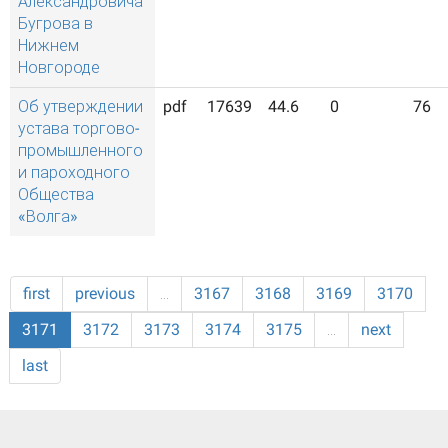
Александровича
Бугрова в
Нижнем
Новгороде
Об утверждении
pdf
17639
44.6
0
76
устава торгово-
промышленного
и пароходного
Общества
«Волга»
first
previous
…
3167
3168
3169
3170
3171
3172
3173
3174
3175
…
next
last