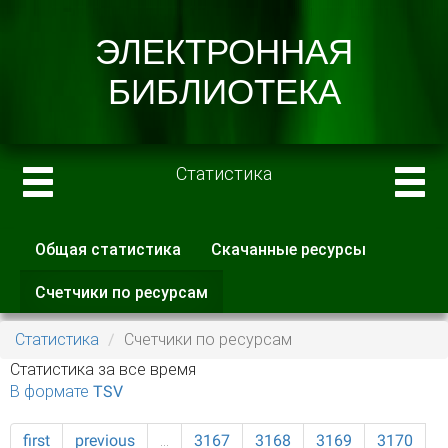
Статистика
Общая статистика
Скачанные ресурсы
Главные вкладки
Счетчики по ресурсам
(активная
вкладка)
Статистика
Счетчики по ресурсам
Статистика за все время
В формате TSV
first
previous
…
3167
3168
3169
3170