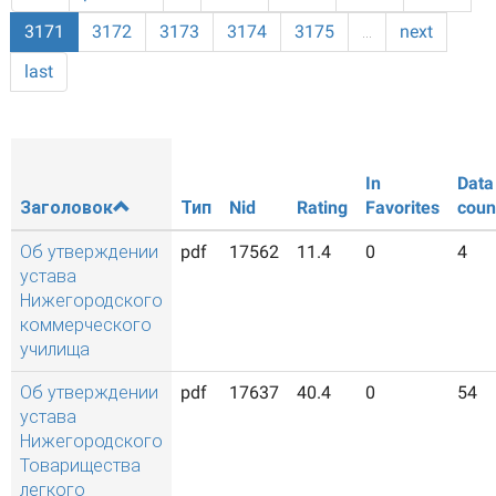
3171
3172
3173
3174
3175
…
next
last
In
Data
Заголовок
Тип
Nid
Rating
Favorites
coun
Об утверждении
pdf
17562
11.4
0
4
устава
Нижегородского
коммерческого
училища
Об утверждении
pdf
17637
40.4
0
54
устава
Нижегородского
Товарищества
легкого