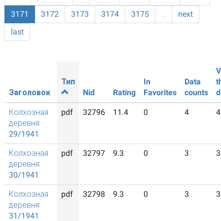
3171
3172
3173
3174
3175
…
next
last
V
Тип
In
Data
t
Заголовок
Nid
Rating
Favorites
counts
d
Колхозная
pdf
32796
11.4
0
4
4
деревня
29/1941
Колхозная
pdf
32797
9.3
0
3
3
деревня
30/1941
Колхозная
pdf
32798
9.3
0
3
3
деревня
31/1941