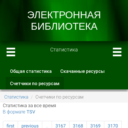
Статистика
Общая статистика
Скачанные ресурсы
Главные вкладки
Счетчики по ресурсам
(активная
вкладка)
Статистика
Счетчики по ресурсам
Статистика за все время
В формате TSV
first
previous
…
3167
3168
3169
3170