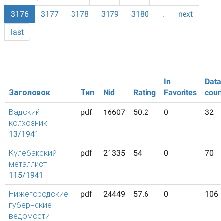
3176
3177
3178
3179
3180
…
next
last
In
Data
Заголовок
Тип
Nid
Rating
Favorites
coun
Вадский
pdf
16607
50.2
0
32
колхозник
13/1941
Кулебакский
pdf
21335
54
0
70
металлист
115/1941
Нижегородские
pdf
24449
57.6
0
106
губернские
ведомости