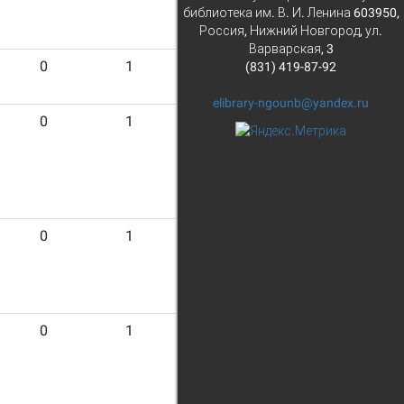
библиотека им. В. И. Ленина 603950,
Россия, Нижний Новгород, ул.
Варварская, 3
0
1
24
(831) 419-87-92
elibrary-ngounb@yandex.ru
0
1
22
0
1
21
0
1
23