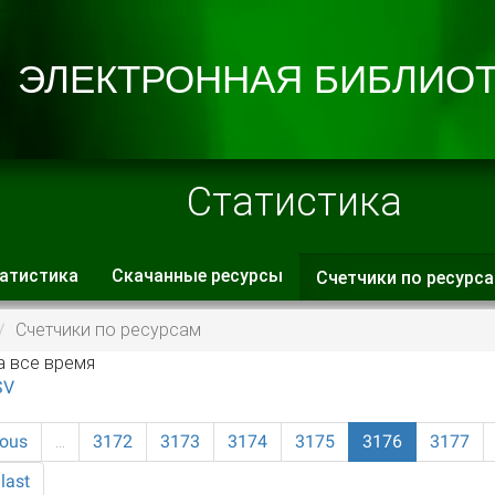
Статистика
атистика
Скачанные ресурсы
Счетчики по ресурс
 вкладки
Счетчики по ресурсам
а все время
SV
ious
…
3172
3173
3174
3175
3176
3177
last