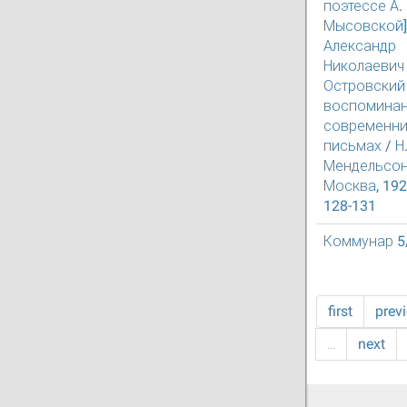
поэтессе А.
Мысовской] 
Александр
Николаевич
Островский
воспоминан
современни
письмах / Н.
Мендельсон
Москва, 1923
128-131
Коммунар 5
first
prev
…
next