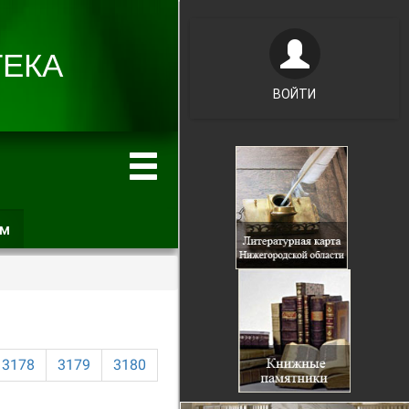
ВОЙТИ
ам
(активная
вкладка)
3178
3179
3180