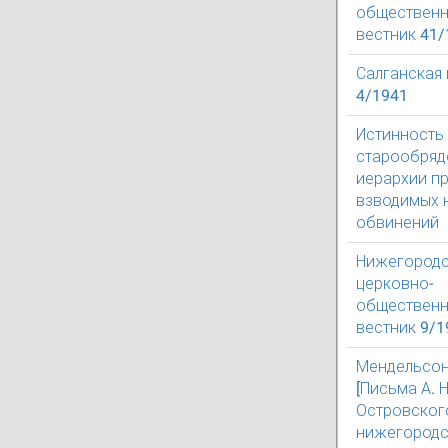
обществен
вестник 41/
Салганская
4/1941
Истинность
старообря
иерархии п
взводимых 
обвинений
Нижегород
церковно-
обществен
вестник 9/1
Мендельсон,
[Письма А. Н
Островског
нижегород