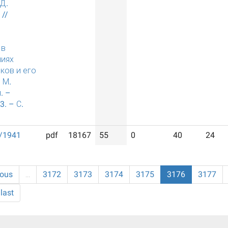
 Д.
//
 в
иях
ков и его
 М.
. –
. – С.
/1941
pdf
18167
55
0
40
24
ious
…
3172
3173
3174
3175
3176
3177
last