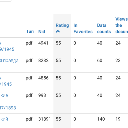
Views
Rating
In
Data
the
Тип
Nid
Favorites
counts
docu
я
pdf
4941
55
0
40
24
9/1945
я правда
pdf
8232
55
0
60
23
я
pdf
4856
55
0
40
24
/1945
ские
pdf
993
55
0
40
24
37/1893
ский
pdf
31891
55
0
140
19