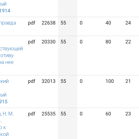
ный
1914
 правда
pdf
22638
55
0
40
24
pdf
20330
55
0
80
22
дствующей
ротиву
на нее
ский
pdf
32013
55
0
100
21
ный
915
 Н. М.
pdf
25535
55
0
60
23
.
о к
ской