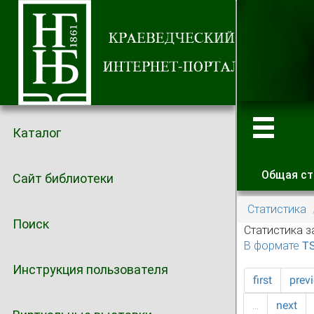
Каталог
Общая ст
Сайт библиотеки
Главные
Статистика
Поиск
Статистика з
В формате T
Инструкция пользователя
first
prev
…
next