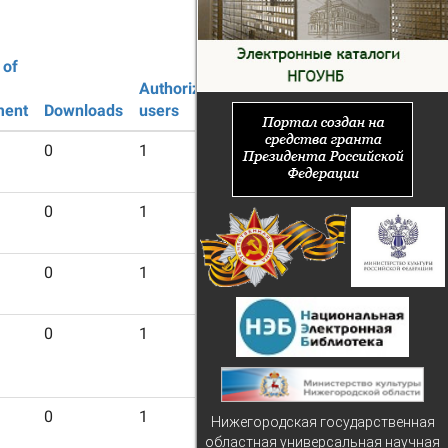
 of
Authorized
Guest
ment
Downloads
users
users
0
1
24
0
1
23
0
1
24
0
1
24
0
1
19
Нижегородская государственная
областная универсальная научная