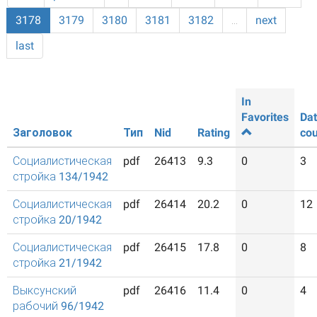
3178
3179
3180
3181
3182
…
next
last
In
Favorites
Da
Заголовок
Тип
Nid
Rating
cou
Социалистическая
pdf
26413
9.3
0
3
стройка 134/1942
Социалистическая
pdf
26414
20.2
0
12
стройка 20/1942
Социалистическая
pdf
26415
17.8
0
8
стройка 21/1942
Выксунский
pdf
26416
11.4
0
4
рабочий 96/1942