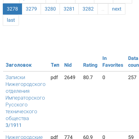
3278
3279
3280
3281
3282
…
next
last
In
Data
Заголовок
Тип
Nid
Rating
Favorites
coun
Записки
pdf
2649
80.7
0
257
Нижегородского
отделения
Императорского
Русского
технического
общества
3/1911
Нижегородские
pdf
774
60.9
0
59