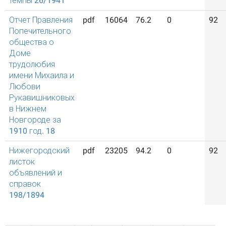
темпы 26/1941
Отчет Правления
pdf
16064
76.2
0
92
Попечительного
общества о
Доме
трудолюбия
имени Михаила и
Любови
Рукавишниковых
в Нижнем
Новгороде за
1910 год. 18
Нижегородский
pdf
23205
94.2
0
92
листок
объявлений и
справок
198/1894