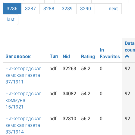
3286
3287
3288
3289
3290
…
next
last
Data
In
coun
Заголовок
Тип
Nid
Rating
Favorites
Нижегородская
pdf
32263
58.2
0
92
земская газета
37/1911
Нижегородская
pdf
34082
54.2
0
92
коммуна
15/1921
Нижегородская
pdf
32310
56.2
0
92
земская газета
33/1914