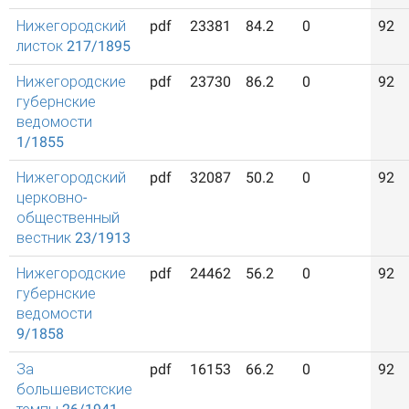
Нижегородский
pdf
23381
84.2
0
92
листок 217/1895
Нижегородские
pdf
23730
86.2
0
92
губернские
ведомости
1/1855
Нижегородский
pdf
32087
50.2
0
92
церковно-
общественный
вестник 23/1913
Нижегородские
pdf
24462
56.2
0
92
губернские
ведомости
9/1858
За
pdf
16153
66.2
0
92
большевистские