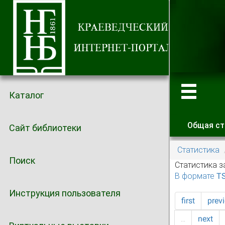
Каталог
Общая ст
Сайт библиотеки
Главные
Статистика
Поиск
Статистика з
В формате T
Инструкция пользователя
first
prev
…
next