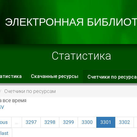
Статистика
атистика
Скачанные ресурсы
Счетчики по ресурс
 вкладки
Счетчики по ресурсам
а все время
SV
ious
…
3297
3298
3299
3300
3301
3302
last