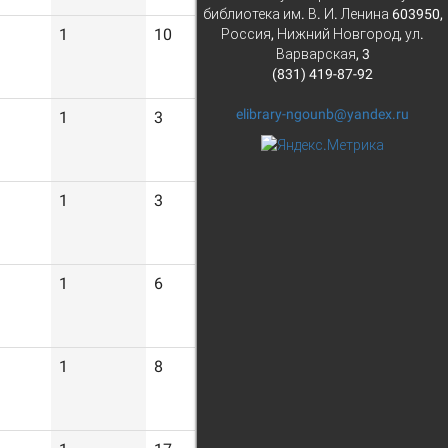
библиотека им. В. И. Ленина 603950,
1
10
Россия, Нижний Новгород, ул.
Варварская, 3
(831) 419-87-92
elibrary-ngounb@yandex.ru
1
3
1
3
1
6
1
8