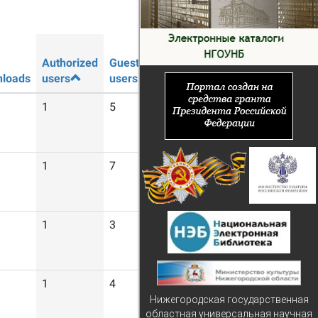
Authorized
Guest
loads
users
users
1
5
1
7
1
3
1
4
Нижегородская государственная
областная универсальная научная