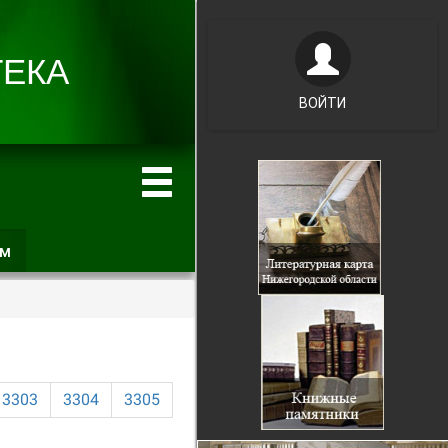
ВОЙТИ
ам
(активная
вкладка)
3303
3304
3305