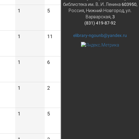
библиотека им. В. И. Ленина 603950,
1
5
Россия, Нижний Новгород, ул.
Варварская, 3
(831) 419-87-92
elibrary-ngounb@yandex.ru
1
11
1
6
1
2
1
5