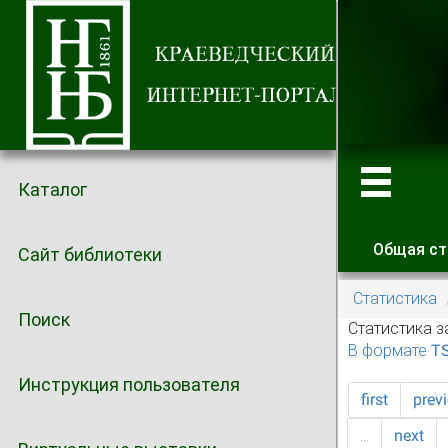
Каталог
Общая ст
Сайт библиотеки
Главные
Статистика
Поиск
Статистика з
В формате T
Инструкция пользователя
first
prev
…
next