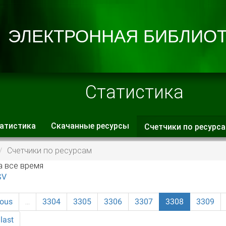
Статистика
атистика
Скачанные ресурсы
Счетчики по ресурс
 вкладки
Счетчики по ресурсам
а все время
SV
ious
…
3304
3305
3306
3307
3308
3309
last