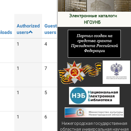
Authorized
Guest
loads
users
users
1
4
1
7
1
5
1
6
Нижегородская государственная
областная универсальная научная