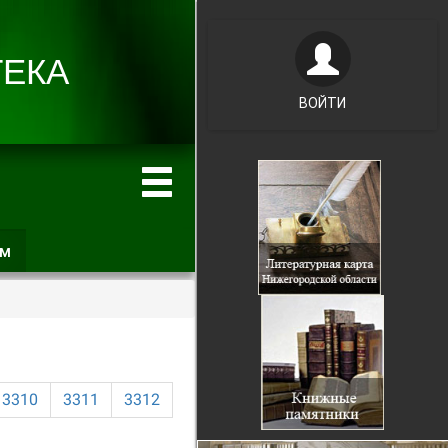
ВОЙТИ
ам
(активная
вкладка)
3310
3311
3312