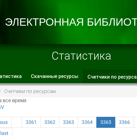
Статистика
атистика
Скачанные ресурсы
Счетчики по ресурс
 вкладки
Счетчики по ресурсам
а все время
SV
ious
…
3361
3362
3363
3364
3365
3366
last