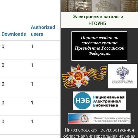
Authorized
Guest
Downloads
users
users
0
1
4
0
1
4
0
1
4
0
1
4
0
1
4
Нижегородская государственная
областная универсальная научная