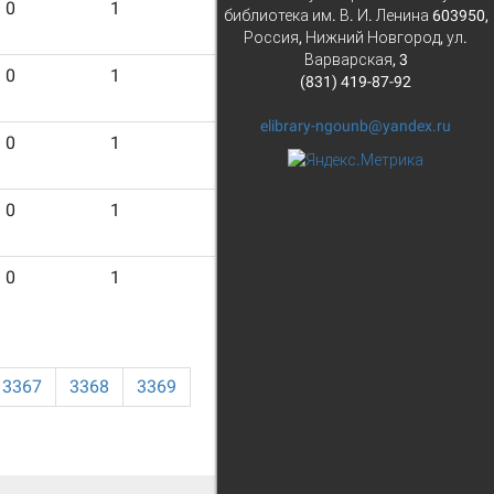
0
1
4
библиотека им. В. И. Ленина 603950,
Россия, Нижний Новгород, ул.
Варварская, 3
0
1
4
(831) 419-87-92
elibrary-ngounb@yandex.ru
0
1
4
0
1
4
0
1
4
3367
3368
3369