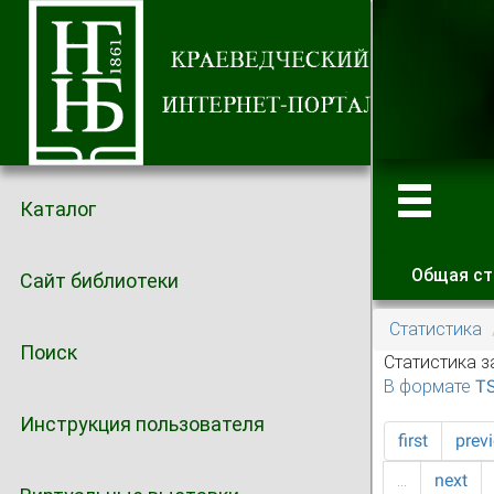
Каталог
Общая ст
Сайт библиотеки
Главные
Статистика
Поиск
Статистика з
В формате T
Инструкция пользователя
first
prev
…
next