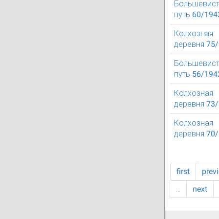
Большевист
путь 60/194
Колхозная
деревня 75
Большевист
путь 56/194
Колхозная
деревня 73
Колхозная
деревня 70
first
prev
…
next