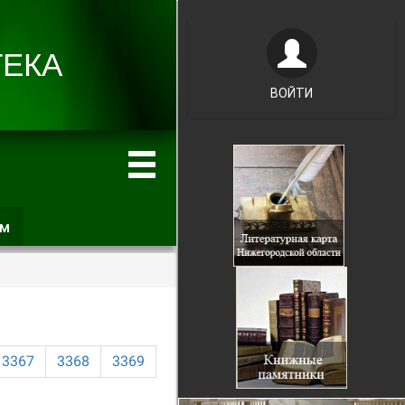
ВОЙТИ
ам
(активная
вкладка)
3367
3368
3369