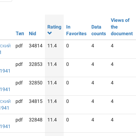
Views of
Rating
In
Data
the
Тип
Nid
Favorites
counts
document
ский
pdf
34814
11.4
0
4
4
1
pdf
32853
11.4
0
4
4
/1941
pdf
32850
11.4
0
4
4
/1941
ский
pdf
34815
11.4
0
4
4
1941
pdf
32848
11.4
0
4
4
/1941