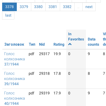
3378
3379
3380
3381
3382
…
next
last
In
V
Favorites
Data
t
Заголовок
Тип
Nid
Rating
counts
d
Голос
pdf
29317
19.9
0
9
8
колхозника
37/1944
Голос
pdf
29318
17.8
0
8
7
колхозника
39/1944
Голос
pdf
29319
17.9
0
9
7
колхозника
40/1944