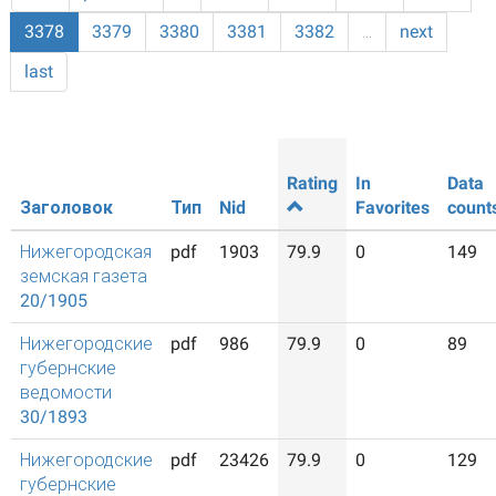
3378
3379
3380
3381
3382
…
next
last
Rating
In
Data
Заголовок
Тип
Nid
Favorites
count
Нижегородская
pdf
1903
79.9
0
149
земская газета
20/1905
Нижегородские
pdf
986
79.9
0
89
губернские
ведомости
30/1893
Нижегородские
pdf
23426
79.9
0
129
губернские