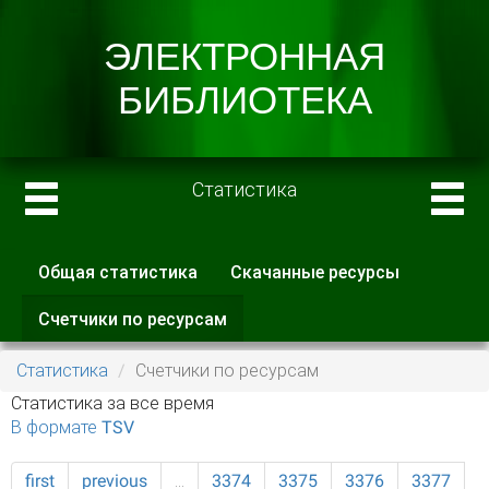
Статистика
Общая статистика
Скачанные ресурсы
Главные вкладки
Счетчики по ресурсам
(активная
вкладка)
Статистика
Счетчики по ресурсам
Статистика за все время
В формате TSV
first
previous
…
3374
3375
3376
3377