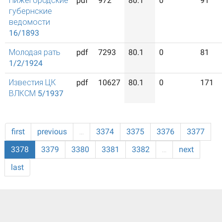
Нижегородские
pdf
972
80.1
0
91
губернские
ведомости
16/1893
Молодая рать
pdf
7293
80.1
0
81
1/2/1924
Известия ЦК
pdf
10627
80.1
0
171
ВЛКСМ 5/1937
first
previous
…
3374
3375
3376
3377
3378
3379
3380
3381
3382
…
next
last