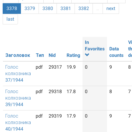
3378
3379
3380
3381
3382
…
next
last
In
V
Favorites
Data
t
Заголовок
Тип
Nid
Rating
counts
d
Голос
pdf
29317
19.9
0
9
8
колхозника
37/1944
Голос
pdf
29318
17.8
0
8
7
колхозника
39/1944
Голос
pdf
29319
17.9
0
9
7
колхозника
40/1944