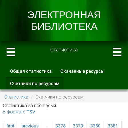
Статистика
Общая статистика
Скачанные ресурсы
Главные вкладки
Счетчики по ресурсам
(активная
вкладка)
Статистика
Счетчики по ресурсам
Статистика за все время
В формате TSV
first
previous
…
3378
3379
3380
3381