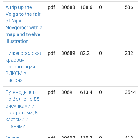
A trip up the
pdf
30688
108.6
0
536
Volga to the fair
of Nijni-
Novgorod: with a
map and twelve
illustration
Нижегородская
pdf
30689
82.2
0
232
краевая
организация
ВЛКСМ в
цифрах
Путеводитель
pdf
30691
613.4
0
3544
по Волге : с 85
рисунками и
портретами, 8
картами и
планами