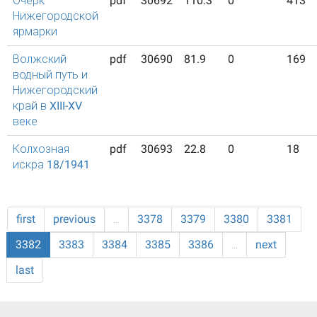
Очерк
pdf
30692
110.3
0
413
Нижегородской
ярмарки
Волжский
pdf
30690
81.9
0
169
водный путь и
Нижегородский
край в XIII-XV
веке
Колхозная
pdf
30693
22.8
0
18
искра 18/1941
first
previous
…
3378
3379
3380
3381
3382
3383
3384
3385
3386
…
next
last