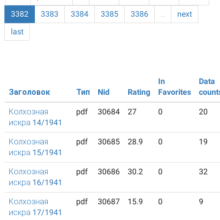
3382
3383
3384
3385
3386
…
next
last
In
Data
Заголовок
Тип
Nid
Rating
Favorites
count
Колхозная
pdf
30684
27
0
20
искра 14/1941
Колхозная
pdf
30685
28.9
0
19
искра 15/1941
Колхозная
pdf
30686
30.2
0
32
искра 16/1941
Колхозная
pdf
30687
15.9
0
9
искра 17/1941