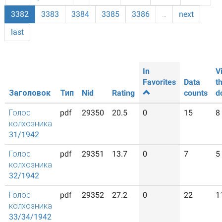
3382
3383
3384
3385
3386
…
next
last
In
V
Favorites
Data
t
Заголовок
Тип
Nid
Rating
counts
d
Голос
pdf
29350
20.5
0
15
8
колхозника
31/1942
Голос
pdf
29351
13.7
0
7
5
колхозника
32/1942
Голос
pdf
29352
27.2
0
22
1
колхозника
33/34/1942