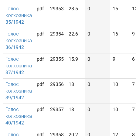
Голос
pdf
29353
28.5
0
15
1
колхозника
35/1942
Голос
pdf
29354
22.6
0
16
9
колхозника
36/1942
Голос
pdf
29355
15.9
0
9
6
колхозника
37/1942
Голос
pdf
29356
18
0
10
7
колхозника
39/1942
Голос
pdf
29357
18
0
10
7
колхозника
40/1942
Голос
pdf
29358
20.2
0
12
8