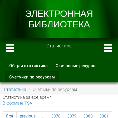
Статистика
Общая статистика
Скачанные ресурсы
Главные вкладки
Счетчики по ресурсам
(активная
вкладка)
Статистика
Счетчики по ресурсам
Статистика за все время
В формате TSV
first
previous
…
3378
3379
3380
3381