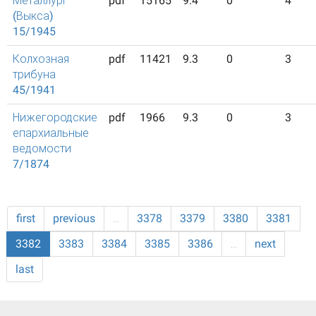
Металлург
pdf
15165
9.4
0
4
(Выкса)
15/1945
Колхозная
pdf
11421
9.3
0
3
трибуна
45/1941
Нижегородские
pdf
1966
9.3
0
3
епархиальные
ведомости
7/1874
first
previous
…
3378
3379
3380
3381
3382
3383
3384
3385
3386
…
next
last