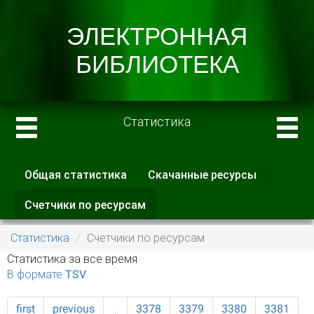
Статистика
Общая статистика
Скачанные ресурсы
Главные вкладки
Счетчики по ресурсам
(активная
вкладка)
Статистика
Счетчики по ресурсам
Статистика за все время
В формате TSV
first
previous
…
3378
3379
3380
3381