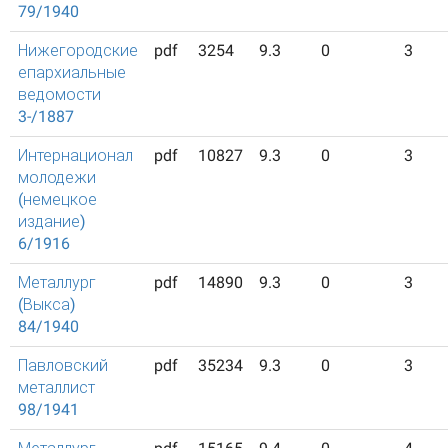
79/1940
Нижегородские
pdf
3254
9.3
0
3
епархиальные
ведомости
3-/1887
Интернационал
pdf
10827
9.3
0
3
молодежи
(немецкое
издание)
6/1916
Металлург
pdf
14890
9.3
0
3
(Выкса)
84/1940
Павловский
pdf
35234
9.3
0
3
металлист
98/1941