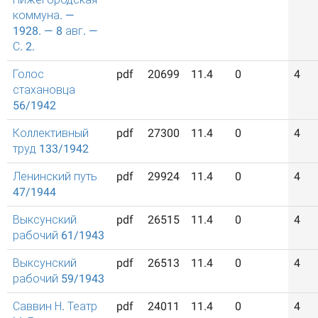
коммуна. —
1928. — 8 авг. —
С. 2.
Голос
pdf
20699
11.4
0
4
стахановца
56/1942
Коллективный
pdf
27300
11.4
0
4
труд 133/1942
Ленинский путь
pdf
29924
11.4
0
4
47/1944
Выксунский
pdf
26515
11.4
0
4
рабочий 61/1943
Выксунский
pdf
26513
11.4
0
4
рабочий 59/1943
Саввин Н. Театр
pdf
24011
11.4
0
4