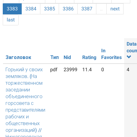
3383
3384
3385
3386
3387
…
next
last
Data
In
coun
Заголовок
Тип
Nid
Rating
Favorites
Горький у своих
pdf
23999
11.4
0
4
земляков. (На
торжественном
заседании
объединенного
горсовета с
представителями
рабочих и
общественных
организаций) //
Нижегородская