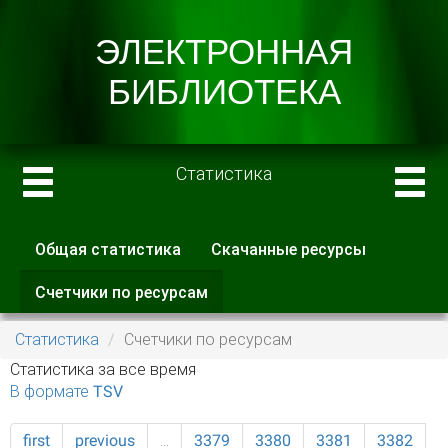
Статистика
Общая статистика
Скачанные ресурсы
Главные вкладки
Счетчики по ресурсам
(активная
вкладка)
Статистика
Счетчики по ресурсам
Статистика за все время
В формате TSV
first
previous
…
3379
3380
3381
3382